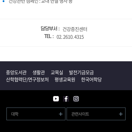
건강관련 캠페인 : 교내 헌혈 행사 등
건강증진센터
담당부서
02. 2610. 4315
TEL
중앙도서관
생활관
교목실
발전기금모금
산학협력단/연구정보처
평생교육원
한국어학당
대학
관련사이트