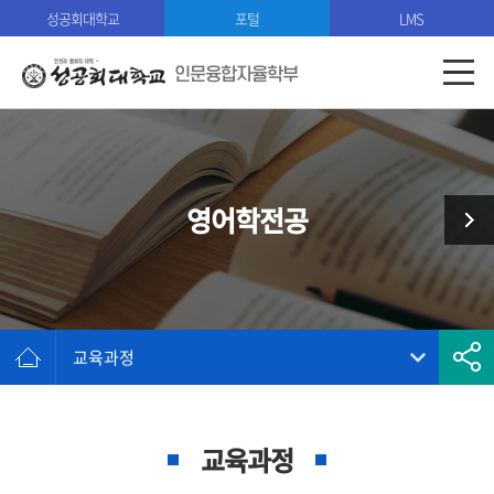
성공회대학교
포털
LMS
인문융합자율학부
영어학전공
교육과정
교육과정