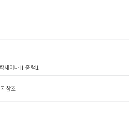
학세미나Ⅱ 중 택1
목 참조