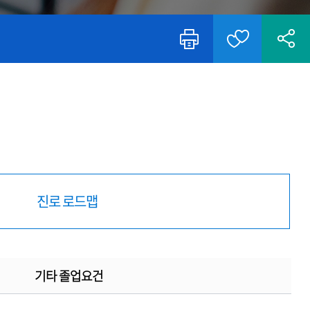
진로 로드맵
기타 졸업요건