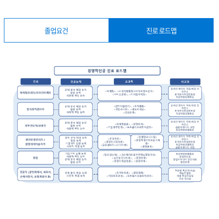
졸업요건
진로 로드맵