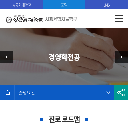
성공회대학교
포털
LMS
사회융합자율학부
경영학전공
졸업요건
진로 로드맵