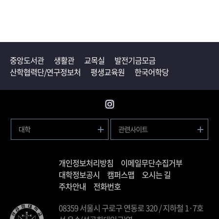
중앙도서관
생활관
교목실
발전기금모금
산학협력단/연구정보처
평생교육원
한국어학당
대학
관련사이트
개인정보처리방침
이메일무단수집거부
대학정보공시
캠퍼스맵
오시는 길
주차안내
전화번호
08359 서울시 구로구 연동로 320 / 지하철 1·7호