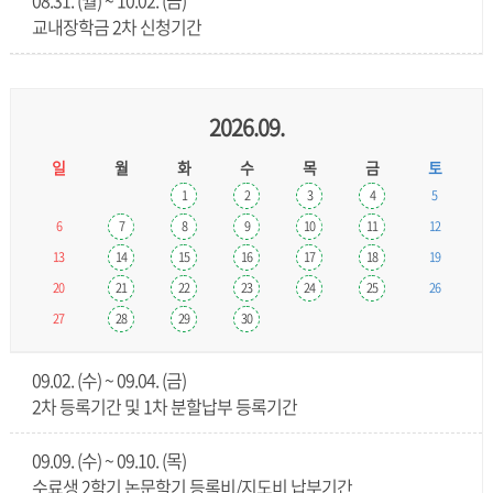
08.31. (월) ~ 10.02. (금)
교내장학금 2차 신청기간
2026.09.
일
월
화
수
목
금
토
1
2
3
4
5
6
7
8
9
10
11
12
13
14
15
16
17
18
19
20
21
22
23
24
25
26
27
28
29
30
09.02. (수) ~ 09.04. (금)
2차 등록기간 및 1차 분할납부 등록기간
09.09. (수) ~ 09.10. (목)
수료생 2학기 논문학기 등록비/지도비 납부기간