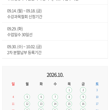
09.14. (월) ~ 09.18. (금)
수강과목철회 신청기간
09.29. (화)
수업일수 30일선
09.30. (수) ~ 10.02. (금)
2차 분할납부 등록기간
2026.10.
일
월
화
수
목
금
토
1
2
3
4
5
6
7
8
9
10
11
12
13
14
15
16
17