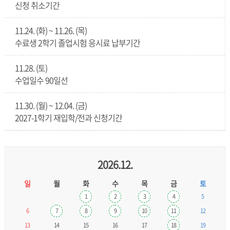
신청 취소기간
11.24. (화) ~ 11.26. (목)
수료생 2학기 졸업시험 응시료 납부기간
11.28. (토)
수업일수 90일선
11.30. (월) ~ 12.04. (금)
2027-1학기 재입학/전과 신청기간
2026.12.
일
월
화
수
목
금
토
1
2
3
4
5
6
7
8
9
10
11
12
13
14
15
16
17
18
19