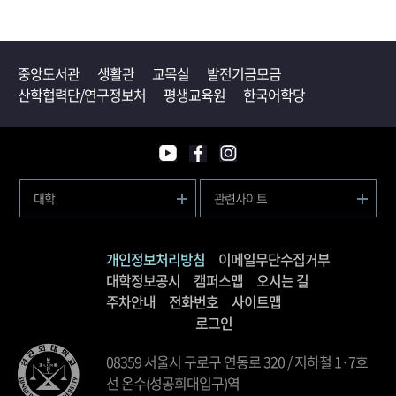
중앙도서관
생활관
교목실
발전기금모금
산학협력단/연구정보처
평생교육원
한국어학당
대학
관련사이트
개인정보처리방침
이메일무단수집거부
대학정보공시
캠퍼스맵
오시는 길
주차안내
전화번호
사이트맵
로그인
08359 서울시 구로구 연동로 320 / 지하철 1·7호
선 온수(성공회대입구)역