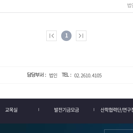
법
1
법인
02. 2610. 4105
담당부서
TEL
교목실
발전기금모금
산학협력단/연구