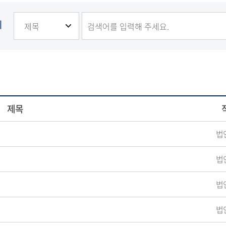
기
제목
법
법
법
법