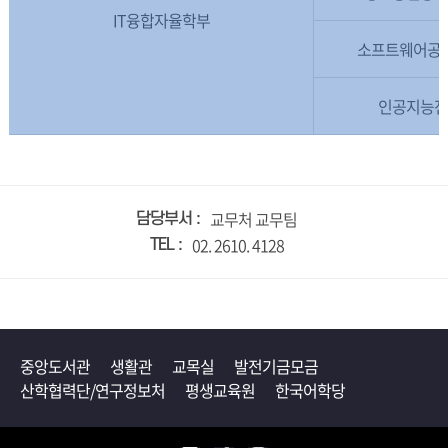
IT융합자율학부
소프트웨어공
인공지능
교무처 교무팀
담당부서
02. 2610. 4128
TEL
중앙도서관
생활관
교목실
발전기금모금
산학협력단/연구정보처
평생교육원
한국어학당