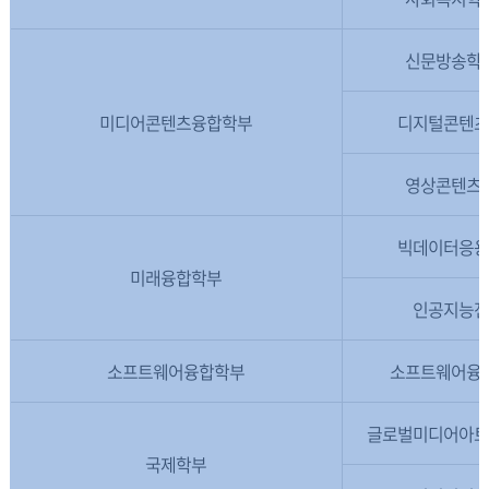
신문방송학
미디어콘텐츠융합학부
디지털콘텐
영상콘텐츠
빅데이터응
미래융합학부
인공지능
소프트웨어융합학부
소프트웨어융
글로벌미디어아
국제학부