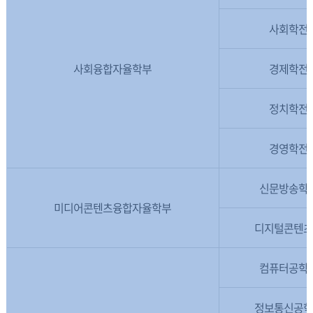
사회학전
사회융합자율학부
경제학전
정치학전
경영학전
신문방송학
미디어콘텐츠융합자율학부
디지털콘텐
컴퓨터공학
정보통신공