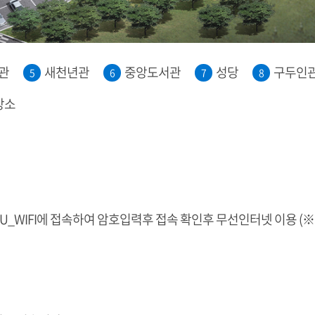
관
새천년관
중앙도서관
성당
구두인
5
6
7
8
장소
IFI에 접속하여 암호입력후 접속 확인후 무선인터넷 이용 (※ 암호는