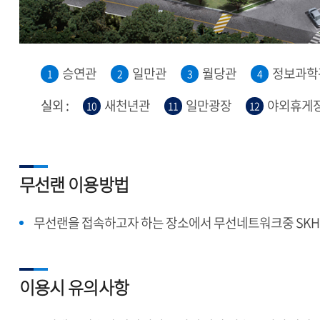
승연관
일만관
월당관
정보과학
1
2
3
4
실외 :
새천년관
일만광장
야외휴게
10
11
12
무선랜 이용방법
무선랜을 접속하고자 하는 장소에서 무선네트워크중 SKHU_W
이용시 유의사항