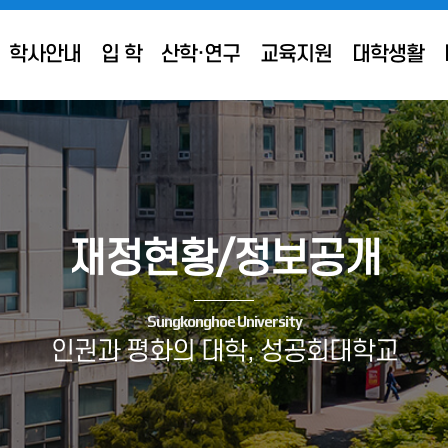
학사안내
입 학
산학·연구
교육지원
대학생활
재정현황/정보공개
Sungkonghoe University
인권과 평화의 대학, 성공회대학교