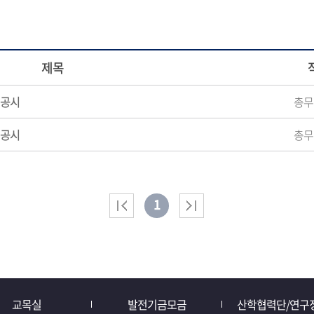
제목
 공시
총무
 공시
총무
1
교목실
발전기금모금
산학협력단/연구