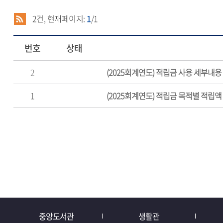
2
건, 현재페이지:
1
/1
번호
상태
2
(2025회계연도) 적립금 사용 세부내용
1
(2025회계연도) 적립금 목적별 적립액
중앙도서관
생활관